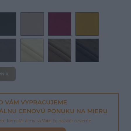
VNÍK
O VÁM VYPRACUJEME
UÁLNU CENOVÚ PONUKU NA MIERU
lete formulár a my sa Vám čo najskôr ozveme.