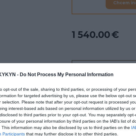
Chcem in
1 540.00 €
Chcete v
KYKYN -
Do Not Process My Personal Information
Nechajte n
to opt-out of the sale, sharing to third parties, or processing of your per
formation for targeted advertising by us, please use the below opt-out s
r selection. Please note that after your opt-out request is processed y
Nakúpte nad
500.00
eing interest-based ads based on personal information utilized by us or
disclosed to third parties prior to your opt-out. You may separately opt-
Chcete si vyskúšať pr
losure of your personal information by third parties on the IAB’s list of
Navštívte našu preda
. This information may also be disclosed by us to third parties on the
IA
Participants
that may further disclose it to other third parties.
Poradíme Vám? Konta