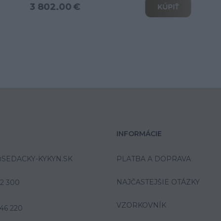
od 6 039.00 €
KÚPIŤ
INFORMÁCIE
SEDACKY-KYKYN.SK
PLATBA A DOPRAVA
NAJČASTEJŠIE OTÁZKY
42 300
VZORKOVNÍK
46 220