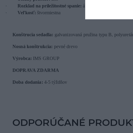
·
Rozklad na príležitostné spanie:
áno
·
Veľkosť:
štvormiestna
Konštrucia sedadla:
galvanizovaná pružina typu B, polyuret
Nosná konštrukcia:
pevné drevo
Výrobca:
IMS GROUP
DOPRAVA ZDARMA
Doba dodania:
4-5 týždňov
ODPORÚČANÉ PRODUK