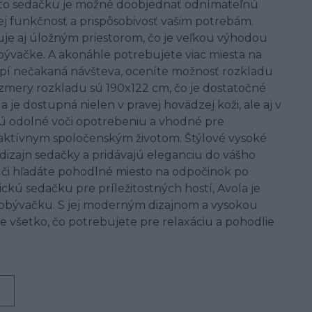
to sedačku je možné doobjednať odnímateľnú
jej funkčnosť a prispôsobivosť vašim potrebám.
je aj úložným priestorom, čo je veľkou výhodou
bývačke. A akonáhle potrebujete viac miesta na
apí nečakaná návšteva, oceníte možnosť rozkladu
ozmery rozkladu sú 190x122 cm, čo je dostatočné
 je dostupná nielen v pravej hovädzej koži, ale aj v
 sú odolné voči opotrebeniu a vhodné pre
 aktívnym spoločenským životom. Štýlové vysoké
 dizajn sedačky a pridávajú eleganciu do vášho
, či hľadáte pohodlné miesto na odpočinok po
ckú sedačku pre príležitostných hostí, Avola je
 obývačku. S jej moderným dizajnom a vysokou
všetko, čo potrebujete pre relaxáciu a pohodlie