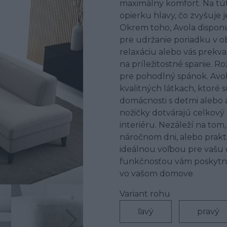
maximálny komfort. Na tú
opierku hlavy, čo zvyšuje 
Okrem toho, Avola disponu
pre udržanie poriadku v o
relaxáciu alebo vás prekv
na príležitostné spanie. R
pre pohodlný spánok. Avola
kvalitných látkach, ktoré
domácnosti s deťmi alebo
nožičky dotvárajú celkový
interiéru. Nezáleží na tom
náročnom dni, alebo prakti
ideálnou voľbou pre vašu
funkčnosťou vám poskytne 
vo vašom domove.
Variant rohu
ľavý
pravý