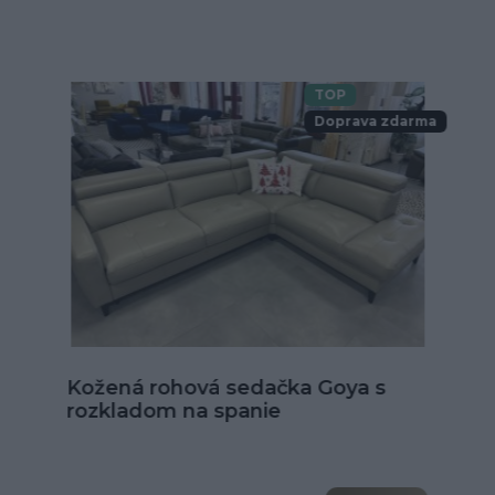
TOP
Doprava zdarma
Kožená sedačka Alexandria v tvare
U