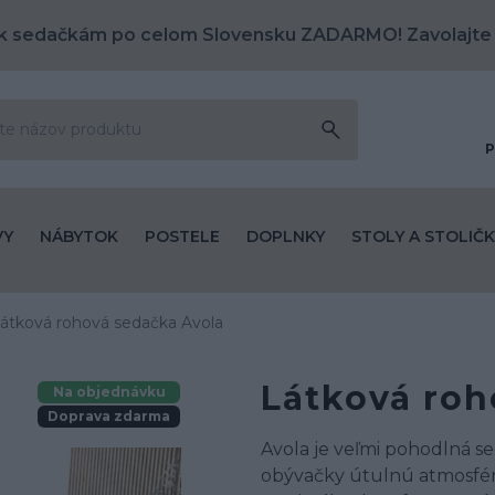
k sedačkám po celom Slovensku ZADARMO! Zavolajte
P
VY
NÁBYTOK
POSTELE
DOPLNKY
STOLY A STOLIČK
átková rohová sedačka Avola
Látková roh
Na objednávku
Doprava zdarma
Avola je veľmi pohodlná se
obývačky útulnú atmosfér