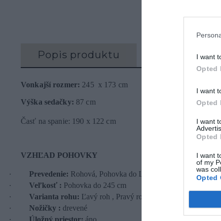
Persona
Popis produktu
Recenzie (0)
I want t
Opted 
Vonkajší rozmer:
245 x 173 cm
I want t
Výška sedačky:
87 cm
Opted 
Časť na spanie: 190 x 122 cm
I want 
Advertis
Opted 
VZHĽAD POHOVKY
I want t
of my P
was col
·
Prevedenie:
Rohová, Pohovka do L
Opted 
·
Veľkosť :
Pohovka do 245 cm
·
Varianta rohu:
Ľavý roh , Pravý roh,
·
Nožičky :
drevené
·
Úložný priestor:
áno