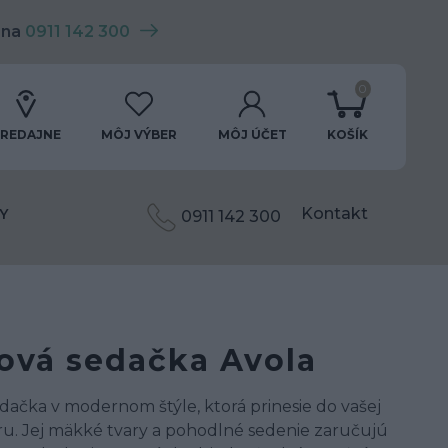
 na
0911 142 300
0
REDAJNE
MÔJ VÝBER
MÔJ ÚČET
KOŠÍK
Kontakt
Y
0911 142 300
ová sedačka Avola
dačka v modernom štýle, ktorá prinesie do vašej
u. Jej mäkké tvary a pohodlné sedenie zaručujú