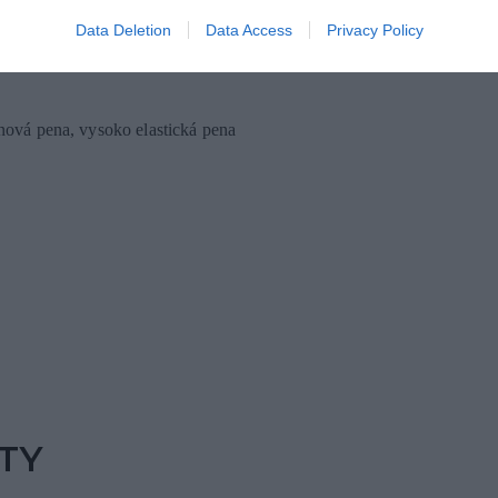
Data Deletion
Data Access
Privacy Policy
ánová pena, vysoko
elastická pena
TY