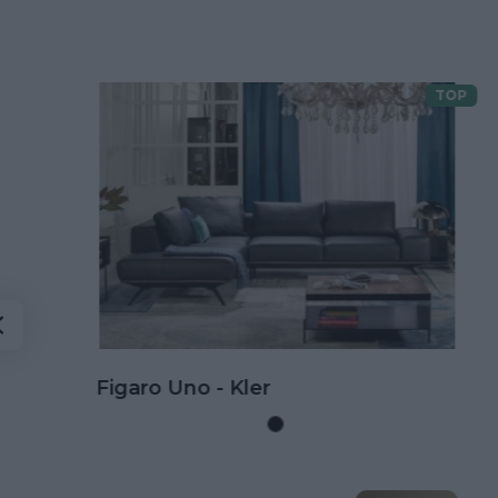
TOP
Doprava zdarma
Kožená rohová sedačka Goya s
rozkladom na spanie