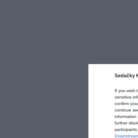
Sedačky 
If you wish 
sensitive in
confirm you
continue se
information 
further disc
participants
Downstream 