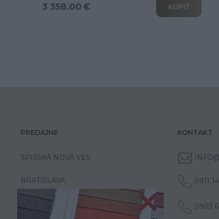
3 802.00 €
KÚPIŤ
PREDAJNE
KONTAKT
SPIŠSKÁ NOVÁ VES
INFO@
BRATISLAVA
0911 1
0903 6