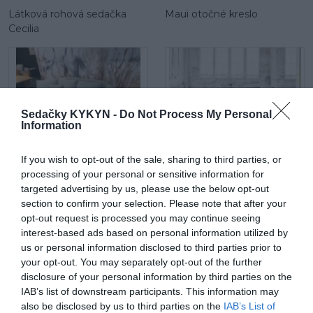
Látková rohová sedačka
Maui otočné kreslo
Cecilia
Sedačky KYKYN -
Do Not Process My Personal
Information
Maui mega 2 sed
Látková rohová sedačka Be
If you wish to opt-out of the sale, sharing to third parties, or
true
processing of your personal or sensitive information for
targeted advertising by us, please use the below opt-out
section to confirm your selection. Please note that after your
opt-out request is processed you may continue seeing
interest-based ads based on personal information utilized by
us or personal information disclosed to third parties prior to
your opt-out. You may separately opt-out of the further
disclosure of your personal information by third parties on the
IAB’s list of downstream participants. This information may
Be comfy v koži
Látková rohová sedačka
also be disclosed by us to third parties on the
IAB’s List of
Lumber Jack s otomanom