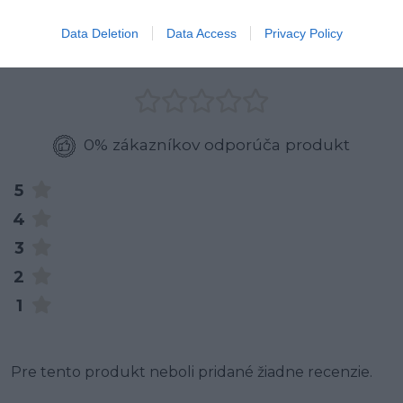
0
Data Deletion
Data Access
Privacy Policy
0% zákazníkov odporúča produkt
5
4
3
2
1
Pre tento produkt neboli pridané žiadne recenzie.