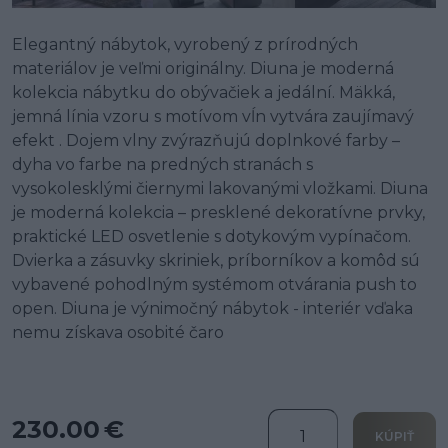
Elegantný nábytok, vyrobený z prírodných
materiálov je veľmi originálny. Diuna je moderná
kolekcia nábytku do obývačiek a jedální. Mäkká,
jemná línia vzoru s motívom vĺn vytvára zaujímavý
efekt . Dojem vlny zvýrazňujú doplnkové farby –
dyha vo farbe na predných stranách s
vysokolesklými čiernymi lakovanými vložkami. Diuna
je moderná kolekcia – presklené dekoratívne prvky,
praktické LED osvetlenie s dotykovým vypínačom.
Dvierka a zásuvky skriniek, príborníkov a komôd sú
vybavené pohodlným systémom otvárania push to
open. Diuna je výnimočný nábytok - interiér vďaka
nemu získava osobité čaro
230.00 €
KÚPIŤ