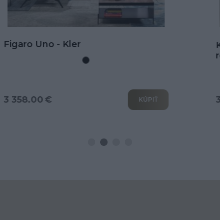
Kožená rohová sedačka Goya s
rozkladom na spanie
3 802.00 €
KÚPIŤ