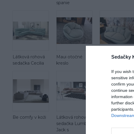
spanie
Látková rohová
Maui otočné
Maui mega 2 se
Sedačky 
sedačka Cecilia
kreslo
If you wish 
sensitive in
confirm you
continue se
information 
further disc
participants
Downstream 
Be comfy v koži
Látková rohová
sedačka Lumber
Jack s