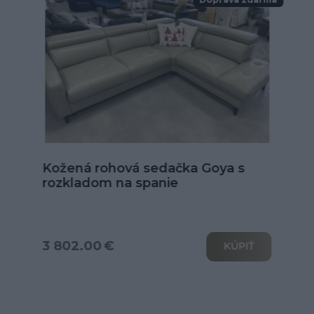
Kožená sedačka Alexandria v tvare
U
od 6 039.00 €
KÚPIŤ