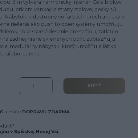
iou, čím vytvára harmonický interiér. Čelá blokov
ubu, pričom vonkajšie strany stolovej dosky sú
 Nábytok je dostupný vo farbách: orech antický v
derné riešenia ako push to open systémy umožňujú
vierok, čo je skvelé riešenie pre spálňu, zatiaľ čo
 na zadnej hrane sklenených políc zdôrazňujú
ekcie. modulárny nábytok, ktorý umožňuje ľahko
ciu alebo jedenie.
KÚPIŤ
 €
a máte
DOPRAVU ZDARMA
!
odukt?
jňu v Spišskej Novej Vsi.