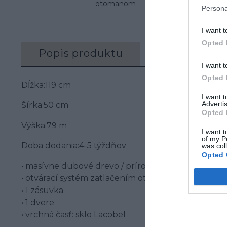
otomanom
Persona
I want t
Opted 
Popis produktu
Recenzie (0)
I want t
Opted 
Dĺžka:119 cm
I want 
Advertis
Šírka:50 cm
Opted 
Výška:79 m
I want t
of my P
Doba dodania:4-5 týždňov
was col
Opted 
• masívne dubové drevo / prírodná dyha / poťahová
• otvárací systém zatlačením otvoríte
• 1 zásuvka
• 1 dvere
• vrchná časť: sklo Lacobel