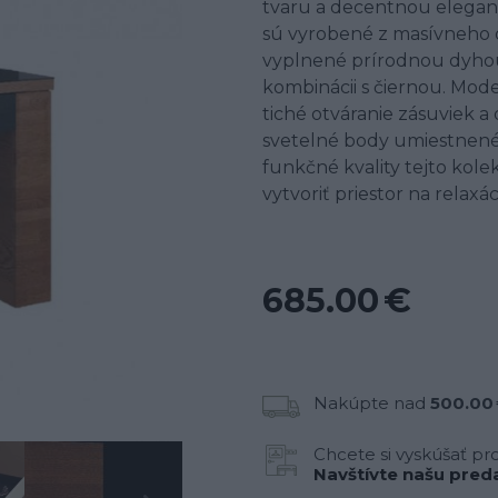
tvaru a decentnou eleganc
sú vyrobené z masívneho d
vyplnené prírodnou dyhou.
kombinácii s čiernou. Mo
tiché otváranie zásuviek a d
svetelné body umiestnené
funkčné kvality tejto kol
vytvoriť priestor na relaxá
685.00 €
Nakúpte nad
500.00
Chcete si vyskúšať pr
Navštívte našu preda