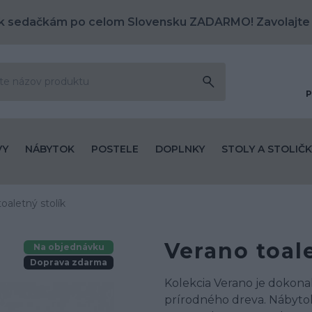
k sedačkám po celom Slovensku ZADARMO! Zavolajte
P
VY
NÁBYTOK
POSTELE
DOPLNKY
STOLY A STOLIČK
oaletný stolík
Verano toale
Na objednávku
Doprava zdarma
Kolekcia Verano je dokon
prírodného dreva. Nábytok