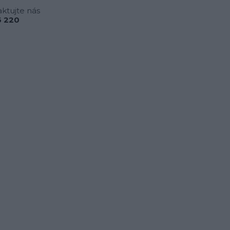
ktujte nás
 220