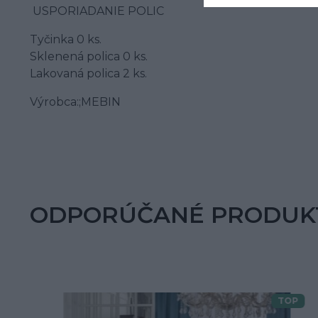
USPORIADANIE POLIC
Tyčinka 0 ks.
Sklenená polica 0 ks.
Lakovaná polica 2 ks.
Výrobca:;MEBIN
ODPORÚČANÉ PRODUK
TOP
Doprava zdarma