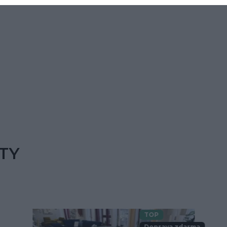
TY
TOP
Doprava zdarma