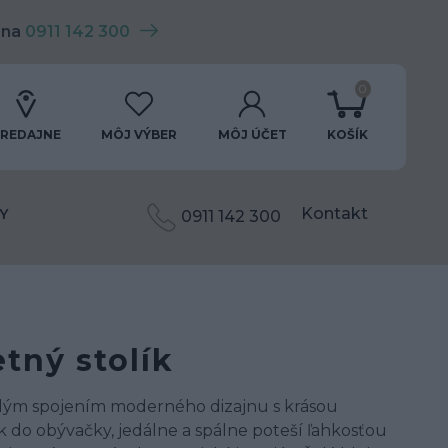
 na
0911 142 300
0
REDAJNE
MÔJ VÝBER
MÔJ ÚČET
KOŠÍK
Kontakt
Y
0911 142 300
tný stolík
alým spojením moderného dizajnu s krásou
 do obývačky, jedálne a spálne poteší ľahkosťou