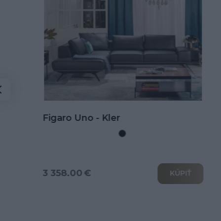
Kožená rohová sedačka Goya s
rozkladom na spanie
3 802.00 €
KÚPIŤ