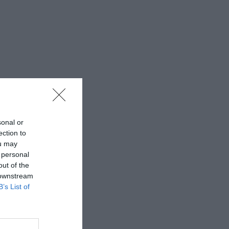
sonal or
ection to
ou may
 personal
out of the
 downstream
B’s List of