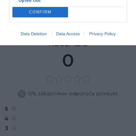
Opted Out
Materiál:masívne drevo/ dyhovaná vrchná doska
CONFIRM
Výrobca: MEBIN
Data Deletion
Data Access
Privacy Policy
RECENZIE
0
0% zákazníkov odporúča produkt
5
4
3