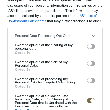
your opt-out. You may separately opt-out of the further
disclosure of your personal information by third parties on the
IAB’s list of downstream participants. This information may
also be disclosed by us to third parties on the
IAB’s List of
Downstream Participants
that may further disclose it to other
third parties.
Personal Data Processing Opt Outs
Be comfy v koži
Látková rohová sedačka
Lumber Jack s otomanom
I want to opt-out of the Sharing of my
personal data.
Opted In
POPIS PRODUKTU
I want to opt-out of the Sale of my
Personal Data.
Opted In
Dĺžka: 120 cm
I want to opt-out of processing my
Personal Data for Targeted Advertising.
Šírka: 36 cm
Opted In
Výška: 150 cm
I want to opt-out of Collection, Use,
Retention, Sale, and/or Sharing of my
Personal Data that Is Unrelated with the
Doba dodania: 4-5 týždňov
Purposes for which it was collected.