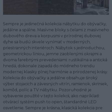
Sempre je jedinečná kolekcia nábytku do obývačky,
jedálne a spálne. Masívne bloky s čelami z masívneho
dubového dreva a korpusmi v prírodnej dubovej
dyhe sa budú skvele vynímať v moderných,
priestranných interiéroch. Nábytok s jednoduchou,
geometrickou líniou, jemne zaoblenými okrajmi a
dvoma farebnými prevedeniami: rustikálna a antická
hnedá, dokonale zapadá do módneho trendu
modernej klasiky plnej harmónie a prirodzenej krásy.
Kolekcia do obývačky a jedálne obsahuje široký
výber stojacich a závesných vitrín, ramienok, skriniek,
komôd, políc a TV nábytku. Pozoruhodné je
vybavenie použité v tejto kolekcii, ako napríklad:
otvárací systém push to open, štandardné LED
osvetlenie. Sempre je krásna, klasická kolekcia pre