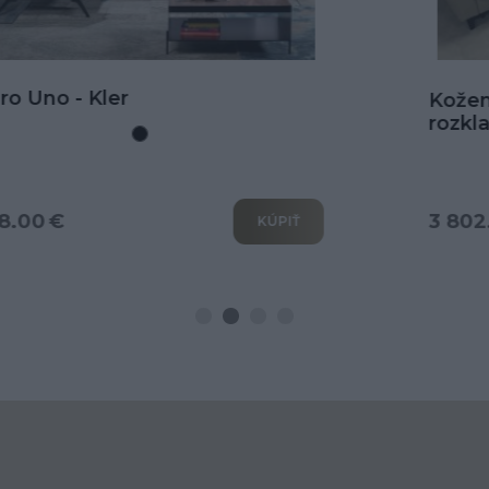
Kožená rohová sedačka Goya s
rozkladom na spanie
3 802.00 €
KÚPIŤ