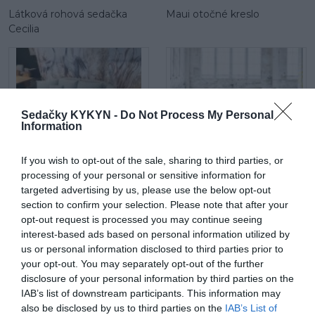
Látková rohová sedačka
Maui otočné kreslo
Cecilia
Sedačky KYKYN -
Do Not Process My Personal
Information
Maui mega 2 sed
Látková rohová sedačka Be
If you wish to opt-out of the sale, sharing to third parties, or
true
processing of your personal or sensitive information for
targeted advertising by us, please use the below opt-out
section to confirm your selection. Please note that after your
opt-out request is processed you may continue seeing
interest-based ads based on personal information utilized by
us or personal information disclosed to third parties prior to
your opt-out. You may separately opt-out of the further
disclosure of your personal information by third parties on the
IAB’s list of downstream participants. This information may
Be comfy v koži
Látková rohová sedačka
also be disclosed by us to third parties on the
IAB’s List of
Lumber Jack s otomanom