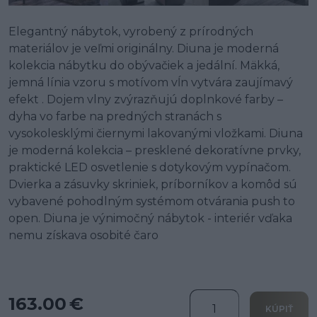
Elegantný nábytok, vyrobený z prírodných
materiálov je veľmi originálny. Diuna je moderná
kolekcia nábytku do obývačiek a jedální. Mäkká,
jemná línia vzoru s motívom vĺn vytvára zaujímavý
efekt . Dojem vlny zvýrazňujú doplnkové farby –
dyha vo farbe na predných stranách s
vysokolesklými čiernymi lakovanými vložkami. Diuna
je moderná kolekcia – presklené dekoratívne prvky,
praktické LED osvetlenie s dotykovým vypínačom.
Dvierka a zásuvky skriniek, príborníkov a komôd sú
vybavené pohodlným systémom otvárania push to
open. Diuna je výnimočný nábytok - interiér vďaka
nemu získava osobité čaro
163.00 €
KÚPIŤ