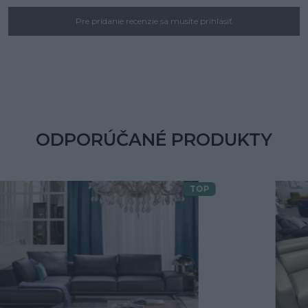
Pre pridanie recenzie sa musíte prihlásiť
ODPORÚČANÉ PRODUKTY
TOP
Doprava zdarma