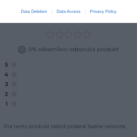
0
Data Deletion
Data Access
Privacy Policy
0% zákazníkov odporúča produkt
5
4
3
2
1
Pre tento produkt neboli pridané žiadne recenzie.