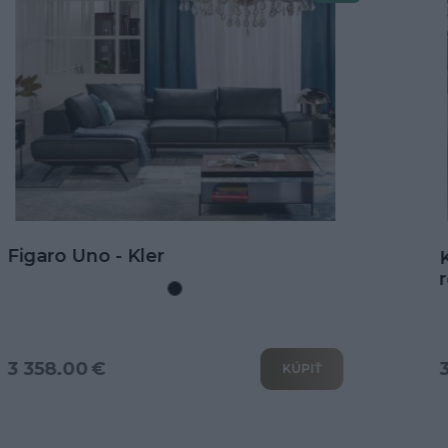
Doprava zdarma
Kožená rohová sedačka Goya s
rozkladom na spanie
3 802.00 €
KÚPIŤ