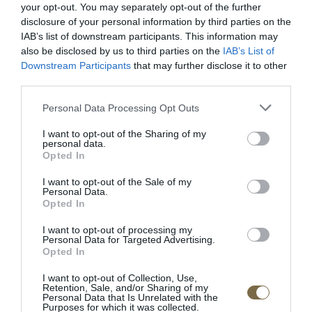
your opt-out. You may separately opt-out of the further
disclosure of your personal information by third parties on the
IAB’s list of downstream participants. This information may
also be disclosed by us to third parties on the
IAB’s List of
Downstream Participants
that may further disclose it to other
third parties.
Be comfy v koži
Látková rohová sedačka
Lumber Jack s otomanom
Personal Data Processing Opt Outs
I want to opt-out of the Sharing of my
personal data.
POPIS PRODUKTU
Opted In
I want to opt-out of the Sale of my
Dĺžka: 136 cm
Personal Data.
Opted In
Šírka: 50 cm
I want to opt-out of processing my
Personal Data for Targeted Advertising.
Výška: 93 cm
Opted In
Doba dodania: 4-5 týždňov
I want to opt-out of Collection, Use,
Retention, Sale, and/or Sharing of my
Personal Data that Is Unrelated with the
• masívne dubové drevo / prírodná dubová dyha
Purposes for which it was collected.