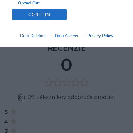
• otvárací systém zatlačením otvoríte
Opted Out
• 4 zásuvky
CONFIRM
Výrobca: MEBIN
Data Deletion
Data Access
Privacy Policy
RECENZIE
0
0% zákazníkov odporúča produkt
5
4
3