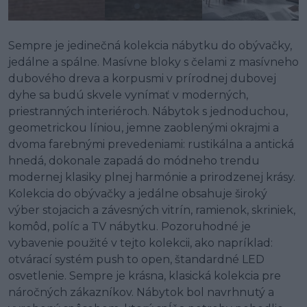
Sempre je jedinečná kolekcia nábytku do obývačky,
jedálne a spálne. Masívne bloky s čelami z masívneho
dubového dreva a korpusmi v prírodnej dubovej
dyhe sa budú skvele vynímať v moderných,
priestranných interiéroch. Nábytok s jednoduchou,
geometrickou líniou, jemne zaoblenými okrajmi a
dvoma farebnými prevedeniami: rustikálna a antická
hnedá, dokonale zapadá do módneho trendu
modernej klasiky plnej harmónie a prirodzenej krásy.
Kolekcia do obývačky a jedálne obsahuje široký
výber stojacich a závesných vitrín, ramienok, skriniek,
komôd, políc a TV nábytku. Pozoruhodné je
vybavenie použité v tejto kolekcii, ako napríklad:
otvárací systém push to open, štandardné LED
osvetlenie. Sempre je krásna, klasická kolekcia pre
náročných zákazníkov. Nábytok bol navrhnutý a