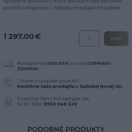
vyrobený spôsobom, ktorý spĺňa potreby pohodlie,
prestíž a eleganciu v najlepšom súčasnom vydaní.
1 297.00 €
KÚPIŤ
Nakúpte nad
500.00 €
a máte
DOPRAVU
ZDARMA
!
Chcete si vyskúšať produkt?
Navštívte našu predajňu v Spišskej Novej Vsi.
Poradíme Vám? Kontaktujte nás
na tel. čísle:
0903 646 220
PODOBNÉ PRODUKTY